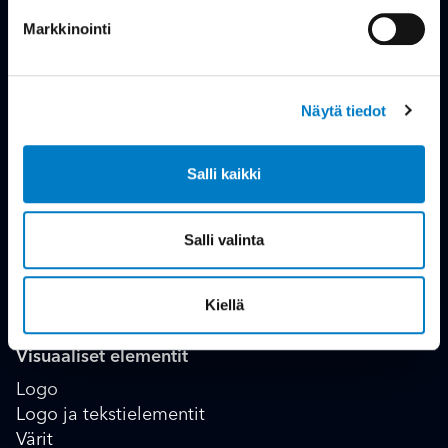
Markkinointi
ARE-brändi
Brändin vahvuudet
Brändipersoona
Näytä tiedot
Purpose
Brändilupaus
Kommunikaatiotyyli
Salli kaikki
Visuaalinen identiteetti
Salli valinta
Visuaalinen ilme
Kuvitus
Kiellä
Visuaaliset elementit
Logo
Logo ja tekstielementit
Värit