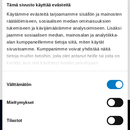
Olemme koonneet tähän kaikki ARE-
Tämä sivusto käyttää evästeitä
brändiin liittyvät keskeiset elementit.
Käytämme evästeitä tarjoamamme sisällön ja mainosten
räätälöimiseen, sosiaalisen median ominaisuuksien
Sen tarkoitus on helpottaa meitä kaikkia
tukemiseen ja kävijämäärämme analysoimiseen. Lisäksi
ymmärtämään ARE-brändi niin, että se näyttäytyy
jaamme sosiaalisen median, mainosalan ja analytiikka-
asiakkaillemme ja sidosryhmillemme selkeänä ja
alan kumppaneillemme tietoja siitä, miten käytät
sivustoamme. Kumppanimme voivat yhdistää näitä
yhtenäisenä.
tietoja muihin tietoihin, joita olet antanut heille tai joita on
kerätty, kun olet käyttänyt heidän palvelujaan.
Kuvitus
Logo
Suostumuksen
Välttämätön
valinta
Mieltymykset
Tilastot